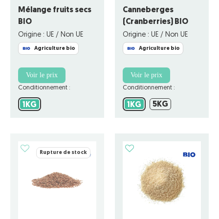
Mélange fruits secs
Canneberges
BIO
(Cranberries) BIO
Origine : UE / Non UE
Origine : UE / Non UE
Agriculture bio
Agriculture bio
Voir le prix
Voir le prix
Conditionnement :
Conditionnement :
5KG
1KG
1KG
5KG
1KG
1KG
Rupture de stock