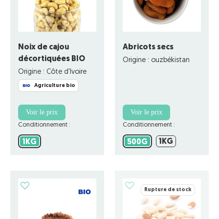
Noix de cajou
Abricots secs
décortiquées BIO
Origine : ouzbékistan
Origine : Côte d'Ivoire
Agriculture bio
Voir le prix
Voir le prix
Conditionnement :
Conditionnement :
1KG
1KG
500G
1KG
1KG
500G
Rupture de stock