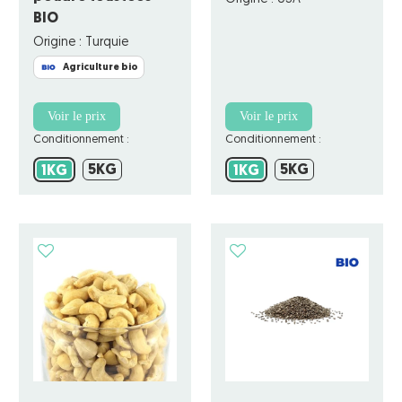
BIO
Origine : Turquie
Agriculture bio
Voir le prix
Voir le prix
Conditionnement :
Conditionnement :
5KG
5KG
1KG
5KG
1KG
5KG
1KG
1KG