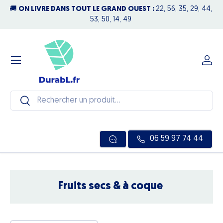
 44,
NOUS SOMMES OUVERTS TOUT L'ÉTÉ
☀️ Notre équipe reste
Aller au contenu
disponible pour vos commandes et demandes !
Menu
Se c
Recherche
Rechercher
06 59 97 74 44
Fruits secs & à coque