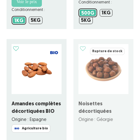
Voir le prix
Conditionnement :
Conditionnement :
1KG
500G
1KG
500G
5KG
5KG
1KG
5KG
5KG
1KG
Rupture de stock
Amandes complètes
Noisettes
décortiquées BIO
décortiquées
Origine : Espagne
Origine : Géorgie
Agriculture bio