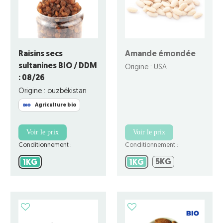
Raisins secs
Amande émondée
sultanines BIO / DDM
Origine : USA
: 08/26
Origine : ouzbékistan
Agriculture bio
Voir le prix
Voir le prix
Conditionnement :
Conditionnement :
5KG
1KG
1KG
5KG
1KG
1KG