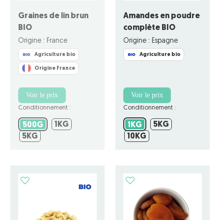
Graines de lin brun
Amandes en poudre
BIO
complète BIO
Origine : France
Origine : Espagne
Agriculture bio
Agriculture bio
Origine France
Voir le prix
Voir le prix
Conditionnement :
Conditionnement :
1KG
5KG
500G
1KG
1KG
5KG
500G
1KG
5KG
10KG
5KG
10KG