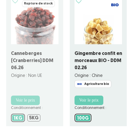
Rupture de stock
Canneberges
Gingembre confit en
(Cranberries) DDM
morceaux BIO - DDM
06.26
02.26
Origine : Non UE
Origine : Chine
Agriculture bio
Voir le prix
Voir le prix
Conditionnement :
Conditionnement :
5KG
1KG
5KG
100G
1KG
100G