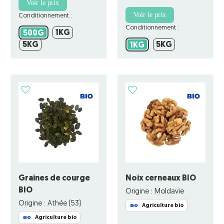
Voir le prix
Voir le prix
Conditionnement :
Conditionnement :
1KG
500G
1KG
500G
5KG
5KG
5KG
1KG
5KG
1KG
Graines de courge
Noix cerneaux BIO
BIO
Origine : Moldavie
Origine : Athée (53)
Agriculture bio
Agriculture bio