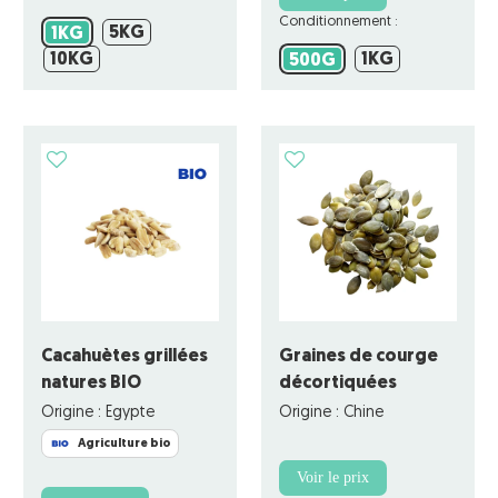
Conditionnement :
5KG
1KG
5KG
1KG
10KG
1KG
10KG
500G
1KG
500G
Cacahuètes grillées
Graines de courge
natures BIO
décortiquées
Origine : Egypte
Origine : Chine
Agriculture bio
Voir le prix