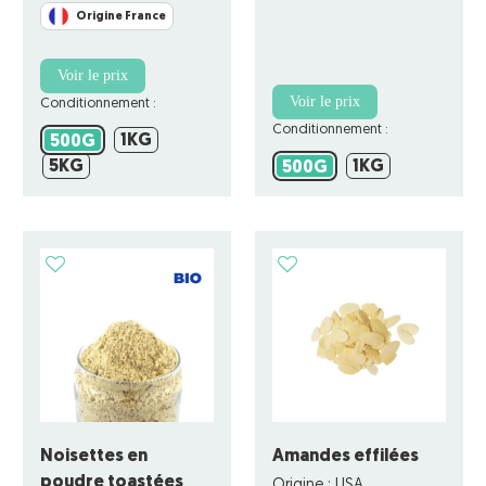
Origine France
Voir le prix
Voir le prix
Conditionnement :
Conditionnement :
1KG
500G
1KG
500G
5KG
1KG
5KG
500G
1KG
500G
Noisettes en
Amandes effilées
poudre toastées
Origine : USA