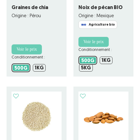
Graines de chia
Noix de pécan BIO
Origine : Pérou
Origine : Mexique
Agriculture bio
Voir le prix
Voir le prix
Conditionnement :
Conditionnement :
1KG
500G
1KG
500G
1KG
5KG
500G
1KG
5KG
500G