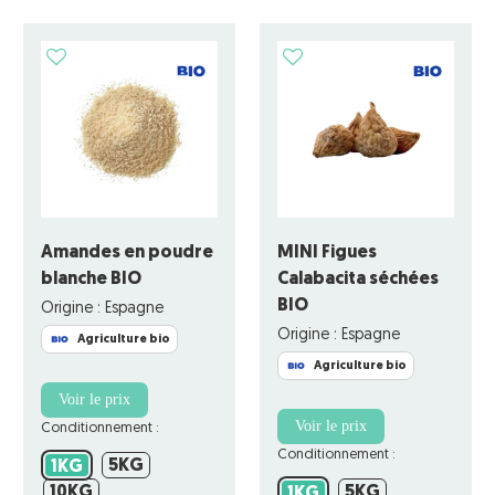
Amandes en poudre
MINI Figues
blanche BIO
Calabacita séchées
BIO
Origine : Espagne
Origine : Espagne
Agriculture bio
Agriculture bio
Voir le prix
Voir le prix
Conditionnement :
Conditionnement :
5KG
1KG
5KG
1KG
10KG
5KG
10KG
1KG
5KG
1KG