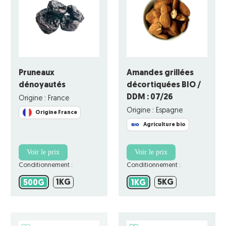
Pruneaux
Amandes grillées
dénoyautés
décortiquées BIO /
DDM : 07/26
Origine : France
Origine : Espagne
Origine France
Agriculture bio
Voir le prix
Voir le prix
Conditionnement :
Conditionnement :
1KG
5KG
500G
1KG
1KG
5KG
500G
1KG