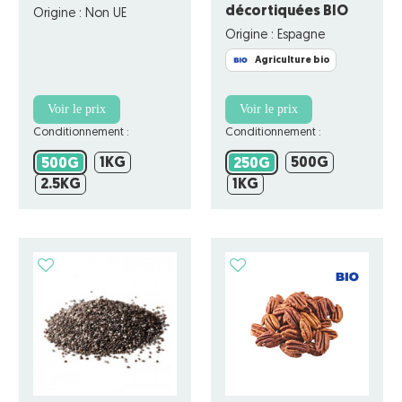
décortiquées BIO
Origine : Non UE
Origine : Espagne
Agriculture bio
Voir le prix
Voir le prix
Conditionnement :
Conditionnement :
1KG
500G
500G
1KG
250G
500G
500G
250G
2.5KG
1KG
2.5KG
1KG