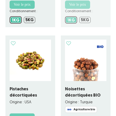
Voir le prix
Voir le prix
Conditionnement :
Conditionnement :
5KG
5KG
1KG
5KG
1KG
5KG
1KG
1KG
Pistaches
Noisettes
décortiquées
décortiquées BIO
Origine : USA
Origine : Turquie
Agriculture bio