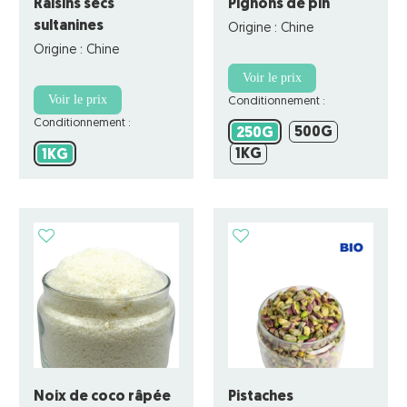
Raisins secs
Pignons de pin
sultanines
Origine : Chine
Origine : Chine
Voir le prix
Voir le prix
Conditionnement :
Conditionnement :
500G
250G
500G
250G
1KG
1KG
1KG
1KG
Noix de coco râpée
Pistaches