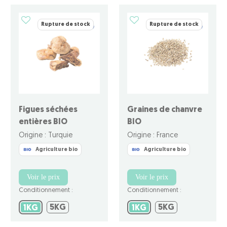
Rupture de stock
Rupture de stock
Figues séchées
Graines de chanvre
entières BIO
BIO
Origine : Turquie
Origine : France
Agriculture bio
Agriculture bio
Voir le prix
Voir le prix
Conditionnement :
Conditionnement :
5KG
5KG
1KG
5KG
1KG
5KG
1KG
1KG