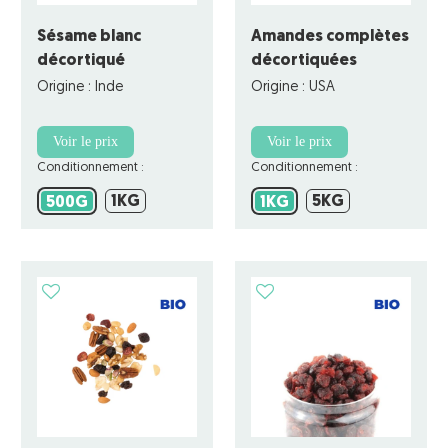
Sésame blanc
Amandes complètes
décortiqué
décortiquées
Origine : Inde
Origine : USA
Voir le prix
Voir le prix
Conditionnement :
Conditionnement :
1KG
5KG
500G
1KG
1KG
5KG
500G
1KG