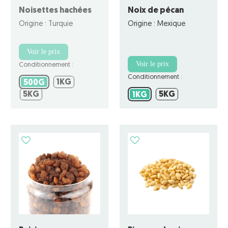
Noisettes hachées
Noix de pécan
Origine : Turquie
Origine : Mexique
Voir le prix
Voir le prix
Conditionnement :
Conditionnement :
1KG
500G
1KG
500G
5KG
5KG
5KG
1KG
5KG
1KG