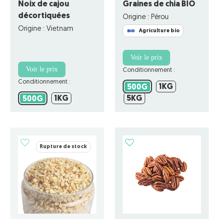
Noix de cajou
Graines de chia BIO
décortiquées
Origine : Pérou
Origine : Vietnam
Agriculture bio
Voir le prix
Voir le prix
Conditionnement :
Conditionnement :
1KG
500G
1KG
500G
1KG
5KG
500G
1KG
5KG
500G
Rupture de stock