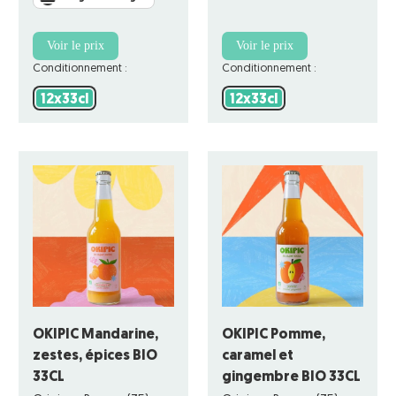
Voir le prix
Voir le prix
Conditionnement :
Conditionnement :
12x33cl
12x33cl
12x33cl
12x33cl
OKIPIC Mandarine,
OKIPIC Pomme,
zestes, épices BIO
caramel et
33CL
gingembre BIO 33CL