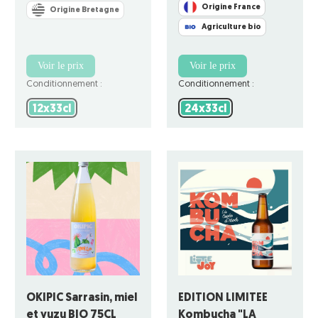
Origine France
Origine Bretagne
Agriculture bio
Voir le prix
Voir le prix
Conditionnement :
Conditionnement :
12x33cl
24x33cl
12x33cl
24x33cl
OKIPIC Sarrasin, miel
EDITION LIMITEE
et yuzu BIO 75CL
Kombucha "LA