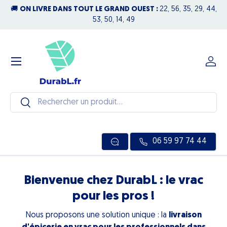
🚚
ON LIVRE DANS TOUT LE GRAND OUEST :
22, 56, 35, 29, 44,
N
Aller au contenu
53, 50, 14, 49
Menu
Se c
Recherche
Rechercher
06 59 97 74 44
Bienvenue chez DurabL : le vrac
pour les pros !
Nous proposons une solution unique : la
livraison