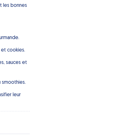
nt les bonnes
ourmande.
 et cookies.
es, sauces et
u smoothies.
ifier leur