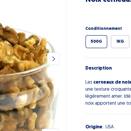
Conditionnement
500G
1KG
Suivant
Description
Les
cerneaux de noi
une texture croquant
légèrement amer. Idéal
noix apportent une to
Origine
: USA