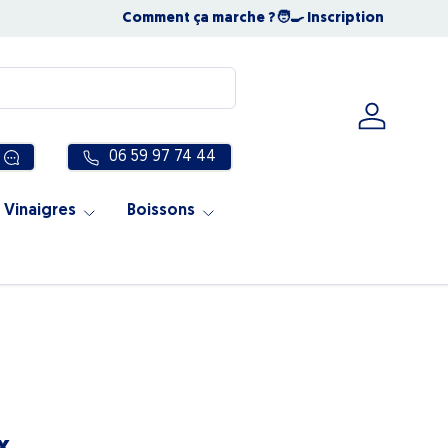
NOUS SOMMES OUVERTS TOUT L'ÉTÉ
Comment ça marche ?
🧑‍🍳 Inscription
☀️ Notre éq
Se connec
06 59 97 74 44
 Vinaigres
Boissons
x