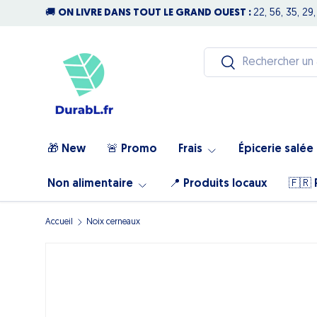
🚚
ON LIVRE DANS TOUT LE GRAND OUEST :
22, 56, 35, 29,
Aller au contenu
Recherche
Rechercher
🎁 New
🚨 Promo
Frais
Épicerie salée
Non alimentaire
📍 Produits locaux
🇫🇷 
Accueil
Noix cerneaux