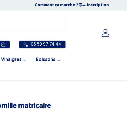
NOUS SOMMES OUVERTS TOUT L'ÉTÉ
Comment ça marche ?
🧑‍🍳 Inscription
☀️ Notre éq
Se connec
06 59 97 74 44
 Vinaigres
Boissons
mille matricaire