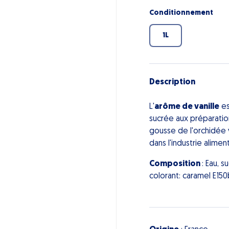
Conditionnement
1L
Description
L'
arôme de vanille
es
sucrée aux préparation
gousse de l'orchidée v
dans l'industrie aliment
Composition
: Eau, s
colorant: caramel E150b