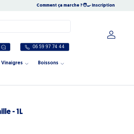
NOUS SOMMES OUVERTS TOUT L'ÉTÉ
Comment ça marche ?
🧑‍🍳 Inscription
☀️ Notre éq
Se connec
06 59 97 74 44
 Vinaigres
Boissons
le - 1L