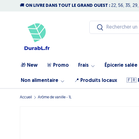
🚚
ON LIVRE DANS TOUT LE GRAND OUEST :
22, 56, 35, 29,
Aller au contenu
Recherche
Rechercher
🎁 New
🚨 Promo
Frais
Épicerie salée
Non alimentaire
📍 Produits locaux
🇫🇷 
Accueil
Arôme de vanille - 1L