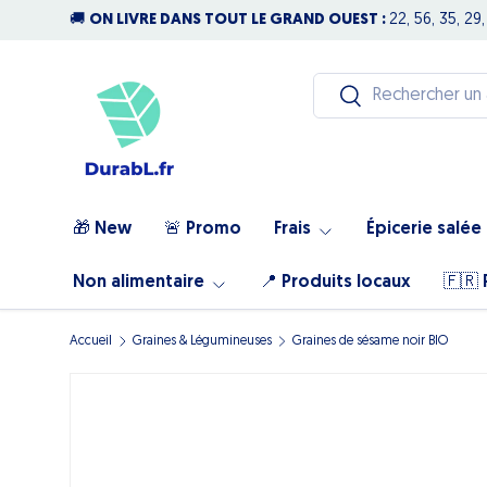
🚚
ON LIVRE DANS TOUT LE GRAND OUEST :
22, 56, 35, 29,
Aller au contenu
Recherche
Rechercher
🎁 New
🚨 Promo
Frais
Épicerie salée
Non alimentaire
📍 Produits locaux
🇫🇷 
Accueil
Graines & Légumineuses
Graines de sésame noir BIO