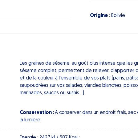
Origine
: Bolivie
Les graines de sésame, au goût plus intense que les g
sésame complet, permettent de relever, d'apporter 
et de la couleur à l'ensemble de vos plats (pains, pâtis
saupoudrées sur vos salades, viandes blanches, poissons
marinades, sauces ou sushis...).
Conservation :
A conserver dans un endroit frais, sec e
la lumière.
Energie : 2427 kJ / 587 Kcal ;