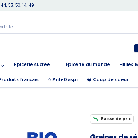
 44, 53, 50, 14, 49
Épicerie sucrée
Épicerie du monde
Huiles &
Produits français
⭐️ Anti-Gaspi
❤️ Coup de coeur
Baisse de prix
Graines de s