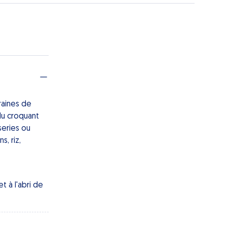
raines de
du croquant
series ou
, riz,
t à l'abri de