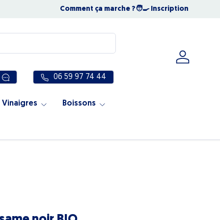
NOUS SOMMES OUVERTS TOUT L'ÉTÉ
Comment ça marche ?
🧑‍🍳 Inscription
☀️ Notre éq
Se connec
06 59 97 74 44
 Vinaigres
Boissons
ésame noir BIO